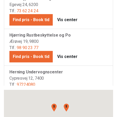
Egevej 24, 6200
Tlf.:
73 62 24 24
Find pris - Book tid
Vis center
Hjørring Rustbeskyttelse og Po
Ærøvej 19, 9800
Tlf.:
98 90 23 77
Find pris - Book tid
Vis center
Herning Undervognscenter
Cypresvej 12, 7400
Tlf.:
97224080
Find pris - Book tid
Vis center
Assentoft Undervognscenter
Virkevangen 20 Assentoft, 8960