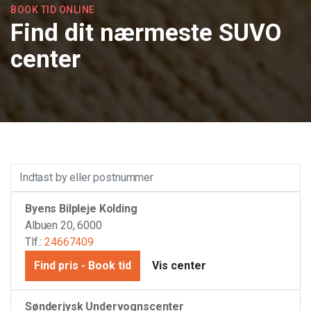
BOOK TID ONLINE
Find dit nærmeste SUVO
center
Byens Bilpleje Kolding
Albuen 20, 6000
Tlf.:
24667409
Find pris - Book tid
Vis center
Sønderjysk Undervognscenter