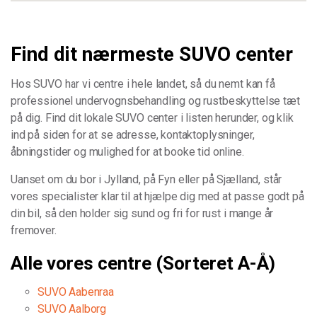
Vis center
Find dit nærmeste SUVO center
Østjysk Undervognscenter ApS
Hans Winthers Vej 21, 8400
Hos SUVO har vi centre i hele landet, så du nemt kan få
Tlf.:
86346171
professionel undervognsbehandling og rustbeskyttelse tæt
på dig. Find dit lokale SUVO center i listen herunder, og klik
Find pris - Book tid
Vis center
ind på siden for at se adresse, kontaktoplysninger,
åbningstider og mulighed for at booke tid online.
Bilbeskytteren A/S
Håndværkervej 1, Givskud, 7323
Uanset om du bor i Jylland, på Fyn eller på Sjælland, står
Tlf.:
75730255
vores specialister klar til at hjælpe dig med at passe godt på
din bil, så den holder sig sund og fri for rust i mange år
Find pris - Book tid
Vis center
fremover.
Alle vores centre (Sorteret A-Å)
Hedensted Antirust og bilpleje
Ndr. Fabriksvej 5, 8722
SUVO Aabenraa
Tlf.:
28602642
SUVO Aalborg