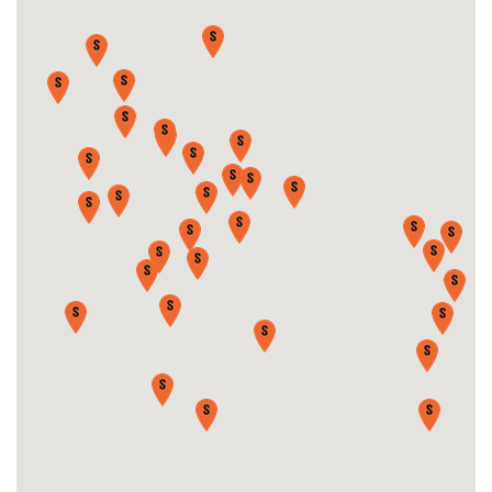
Tlf.:
86494984
Find pris - Book tid
Vis center
PC Auto Rustbeskyttelse
Heimdalsvej 4, 8850
Tlf.:
87503000
Find pris - Book tid
Vis center
Bogø Bilcenter
Bakkedraget 2 , 4793
Tlf.:
55 89 46 12
Vis center
FF Biler
Nedervej 6, 8740
Tlf.:
​75 76 31 54