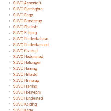
Find pris - Book tid
Vis center
SUVO Assentoft
SUVO Bjerringbro
Junges Automobiler
SUVO Bogø
Samsøvej 26, 8382
SUVO Brædstrup
Tlf.:
86912002
SUVO Ebeltoft
SUVO Esbjerg
Find pris - Book tid
Vis center
SUVO Frederikshavn
SUVO Frederikssund
Hundested Auto og Dækcenter
SUVO Givskud
Ullerup Skovvej 10, 3390
SUVO Hedensted
Tlf.:
47980888
SUVO Helsingør
SUVO Herning
Find pris - Book tid
Vis center
SUVO Hillerød
SUVO Hinnerup
Køge Undervognscenter
SUVO Hjørring
Falkevej 29, 4600
SUVO Holstebro
Tlf.:
60146934
SUVO Hundested
SUVO Kolding
Find pris - Book tid
Vis center
SUVO Køge