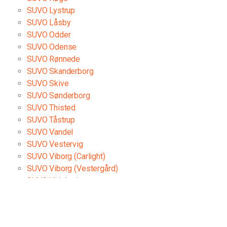
SUVO Lystrup
Låsby Rustbeskyttelse
SUVO Låsby
Ole Rømers vej 7, 8670
SUVO Odder
Tlf.:
28443838
SUVO Odense
Find pris - Book tid
SUVO Rønnede
Vis center
SUVO Skanderborg
SUVO Skive
Suvo Odder
SUVO Sønderborg
Rønhøjvej 15, 8300
SUVO Thisted
Tlf.:
86543563
SUVO Tåstrup
Find pris - Book tid
Vis center
SUVO Vandel
SUVO Vestervig
SUVO Viborg (Carlight)
Brdr. Futterup I/S
SUVO Viborg (Vestergård)
Gl. Åstedvej 3, 7870
SUVO Videbæk
Tlf.:
97 59 50 05
SUVO Åsted
Find pris - Book tid
Vis center