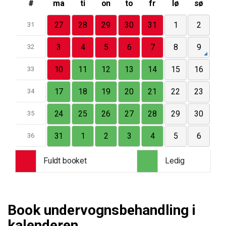
#
ma
ti
on
to
fr
lø
sø
27
28
29
30
31
1
2
31
3
4
5
6
7
8
9
32
10
11
12
13
14
15
16
33
17
18
19
20
21
22
23
34
24
25
26
27
28
29
30
35
31
1
2
3
4
5
6
36
Fuldt booket
Ledig
Book undervognsbehandling i
kalenderen