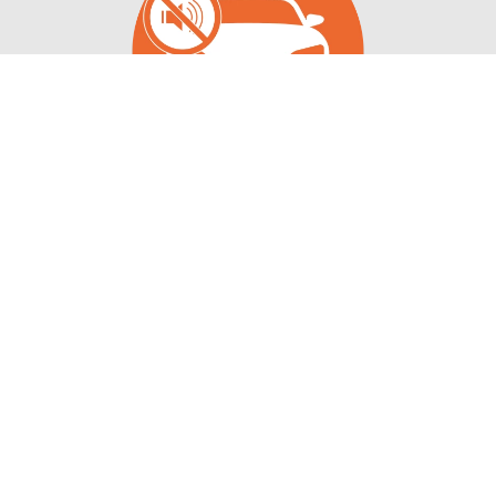
Træt af støj fra vejen?
Dæmp støjen med SUVO lyddæmpning.
Læs mere om behandlingen
Find pris og book tid