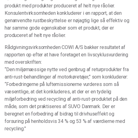
produkt med produkter produceret af helt nye råolier.
Konsulentvirksomheden konkluderer i en rapport, at den
genanvendte rustbeskyttelse er nøjagtig lige så effektiv og
har samme gode egenskaber som et produkt, der er
produceret af helt nye råolier.
Rådgivningsvirksomheden COWI A/S bakker resultatet af
rapporten op efter at have foretaget en livscyklusvurdering
med overskriften:
“Den miljømæssige nytte ved genbrug af returprodukter fra
anti-rust-behandlinger af motorkøretøjer," som konkluderer:
“Forbedringerne på luftemissionerne vurderes som så
væsentlige, at det konkluderes, at der er en tydelig
miljøforbedring ved recycling af anti-rust-produktet på den
måde, som det praktiseres af SUVO Danmark. Der er
beregnet en forbedring af bidrag til drivhuseffekt og
forsuring på henholdsvis 34 % og 53 % af værdierne med
recycling."