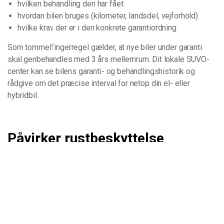
hvilken behandling den har fået
hvordan bilen bruges (kilometer, landsdel, vejforhold)
hvilke krav der er i den konkrete garantiordning
Som tommelfingerregel gælder, at nye biler under garanti
skal genbehandles med 3 års mellemrum. Dit lokale SUVO-
center kan se bilens garanti- og behandlingshistorik og
rådgive om det præcise interval for netop din el- eller
hybridbil.
Påvirker rustbeskyttelse
fabriksgarantien på el- og
hybridbiler?
Det spørgsmål fylder naturligt meget hos elbilejere - og det
korte svar er:
en korrekt udført rustbeskyttelse hos et professionelt