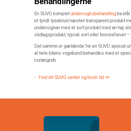
Behandlingerne
En SUVO komplet
undervognsbehandling
består 
et tyndt lysebrun/næsten transparent produkt m
undervognen med et sort produkt med en høj sli
slidlagsprodukt, typisk sort eller bronzefarvet 
Det samme er gældende for en SUVO special unde
at hele bilens vognbund behandles med et specia
rustangreb.
Find dit SUVO center og book tid