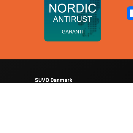
SUVO Danmark
Nybodalen 1
7500 Holstebro
info@suvo.dk
Social kanaler