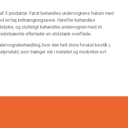
af 3 produkter. Først behandles undervognens hulrum med
ed en høj indtrængningsevne. Herefter behandles
dstyrke, og slutteligt behandles undervognen med et
– sidstnævnte efterlader en slidstærk overflade.
rvognsbehandling, hvor den helt store forskel består i,
lprodukt, som trænger ind i metallet og modvirker evt.