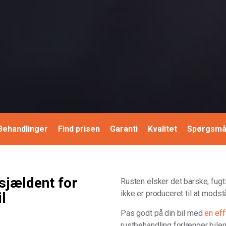
Se mere og book tid
Behandlinger
Find prisen
Garanti
Kvalitet
Spørgsmå
 sjældent for
Rusten elsker det barske, fugt
ikke er produceret til at modst
l
Pas godt på din bil med
en ef
rustbehandling forlænger bile