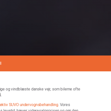
l
ige og vindblæste danske vejr, som bilerne ofte
å.
fektiv SUVO undervognsbehandling
. Vores
ns levetid, hæver videresalgsprisen og gør den