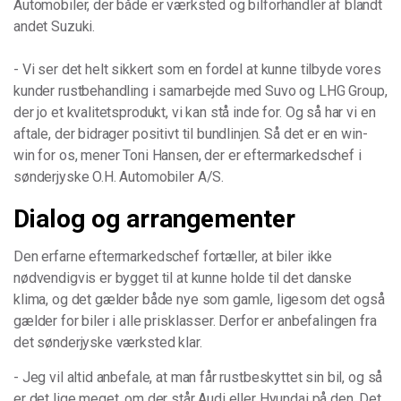
Automobiler, der både er værksted og bilforhandler af blandt
andet Suzuki.
- Vi ser det helt sikkert som en fordel at kunne tilbyde vores
kunder rustbehandling i samarbejde med Suvo og LHG Group,
der jo et kvalitetsprodukt, vi kan stå inde for. Og så har vi en
aftale, der bidrager positivt til bundlinjen. Så det er en win-
win for os, mener Toni Hansen, der er eftermarkedschef i
sønderjyske O.H. Automobiler A/S.
Dialog og arrangementer
Den erfarne eftermarkedschef fortæller, at biler ikke
nødvendigvis er bygget til at kunne holde til det danske
klima, og det gælder både nye som gamle, ligesom det også
gælder for biler i alle prisklasser. Derfor er anbefalingen fra
det sønderjyske værksted klar.
- Jeg vil altid anbefale, at man får rustbeskyttet sin bil, og så
er det lige meget, om der står Audi eller Hyundai på den. Det