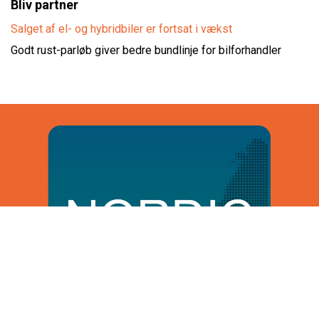
Bliv partner
Salget af el- og hybridbiler er fortsat i vækst
Godt rust-parløb giver bedre bundlinje for bilforhandler