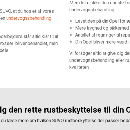
Men det er ikke den eneste for
undervognsbehandling:
SUVO, at du hos et af vores
 en
undervognsbehandling
Levetiden på din Opel for
Mere tryghed og sikkerhed
Antallet af regninger til re
bejdere står altid klar til at
Din Opel bliver mere værd i 
arosseri bliver behandlet, men
dele.
Vi forsøger altid at give dig d
undervognsbehandling eller r
kvaliteten.
g den rette rustbeskyttelse til din 
 du læse mere om hvilken SUVO rustbeskyttelse der passer bedst 