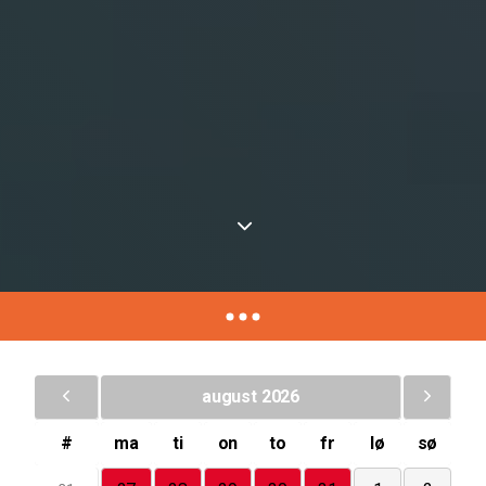
august 2026
#
ma
ti
on
to
fr
lø
sø