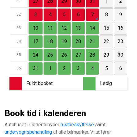
27
28
29
30
31
1
2
31
3
4
5
6
7
8
9
32
10
11
12
13
14
15
16
33
17
18
19
20
21
22
23
34
24
25
26
27
28
29
30
35
31
1
2
3
4
5
6
36
Fuldt booket
Ledig
Book tid i kalenderen
Autohuset i Odder tilbyder
rustbeskyttelse
samt
undervognsbehandling
af alle bilmærker. Vi udfører