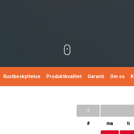
Rustbeskyttelse
Produktkvalitet
Garanti
Om os
K
#
ma
ti