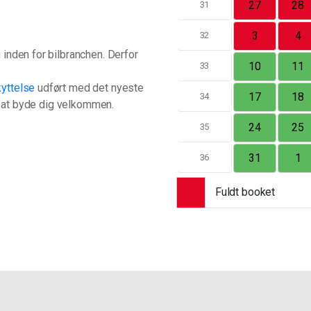
27
28
31
3
4
32
inden for bilbranchen. Derfor
10
11
33
yttelse
udført med det nyeste
17
18
34
il at byde dig velkommen.
24
25
35
31
1
36
Fuldt booket