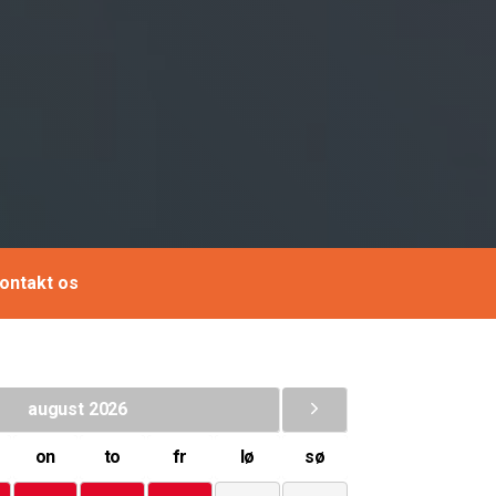
ontakt os
august 2026
on
to
fr
lø
sø