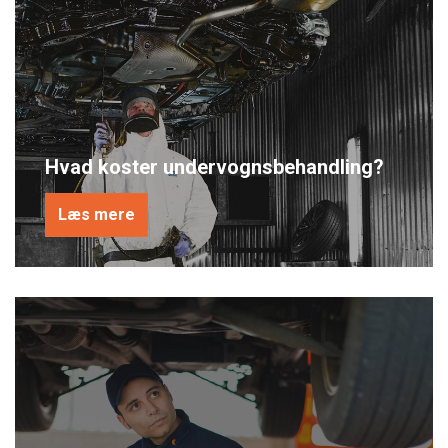
Hvad koster undervognsbehandling?
Læs mere