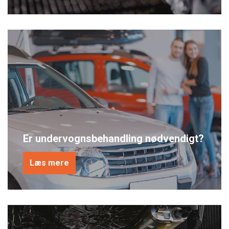
Er undervognsbehandling nødvendigt?
Læs mere